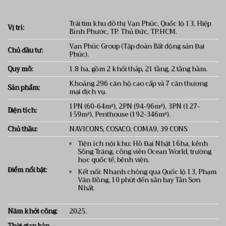
Trái tim khu đô thị Vạn Phúc, Quốc lộ 13, Hiệp
Vị trí:
Bình Phước, TP. Thủ Đức, TP.HCM.
Vạn Phúc Group (Tập đoàn Bất động sản Đại
Chủ đầu tư:
Phúc).
Quy mô:
1.8 ha, gồm 2 khối tháp, 21 tầng, 2 tầng hầm.
Khoảng 296 căn hộ cao cấp và 7 căn thương
Sản phẩm:
mại dịch vụ.
1PN (60-64m²), 2PN (94-96m²), 3PN (127-
Diện tích:
159m²), Penthouse (192-346m²).
Chủ thầu:
NAVICONS, COSACO, COMA9, 39 CONS
Tiện ích nội khu: Hồ Đại Nhật 16ha, kênh
Sông Trăng, công viên Ocean World, trường
học quốc tế, bệnh viện.
Điểm nổi bật:
Kết nối: Nhanh chóng qua Quốc lộ 13, Phạm
Văn Đồng, 10 phút đến sân bay Tân Sơn
Nhất.
Năm khởi công:
2025.
Thời gian bàn