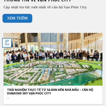
Cập nhật tin tức mới nhất về căn hộ Vạn Phúc City
XEM THÊM
27
Th3
TRẢI NGHIỆM THỰC TẾ TỪ SA BÀN ĐẾN NHÀ MẪU – CĂN HỘ
DIAMOND SKY VẠN PHÚC CITY
...