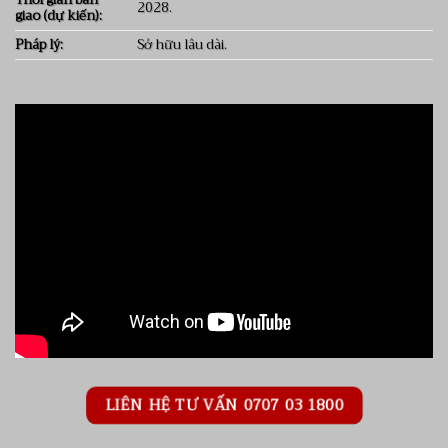
2028.
giao (dự kiến):
Pháp lý:
Sở hữu lâu dài.
LIÊN HỆ TƯ VẤN 0707 03 1800