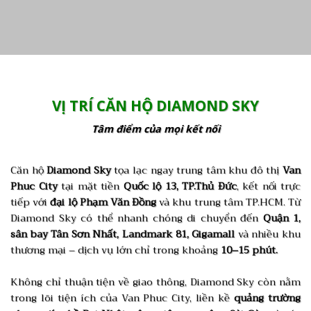
VỊ TRÍ CĂN HỘ DIAMOND SKY
Tâm điểm của mọi kết nối
Căn hộ
Diamond Sky
tọa lạc ngay trung tâm khu đô thị
Van
Phuc City
tại mặt tiền
Quốc lộ 13, TP.Thủ Đức
, kết nối trực
tiếp với
đại lộ Phạm Văn Đồng
và khu trung tâm TP.HCM. Từ
Diamond Sky có thể nhanh chóng di chuyển đến
Quận 1,
sân bay Tân Sơn Nhất, Landmark 81, Gigamall
và nhiều khu
thương mại – dịch vụ lớn chỉ trong khoảng
10–15 phút.
Không chỉ thuận tiện về giao thông, Diamond Sky còn nằm
trong lõi tiện ích của Van Phuc City, liền kề
quảng trường