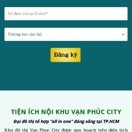
TIỆN ÍCH NỘI KHU VẠN PHÚC CITY
Đại đô thị tổ hợp “all in one” đáng sống tại TP.HCM
Khu đô thị Van Phuc City được quy hoạch trên diện tích