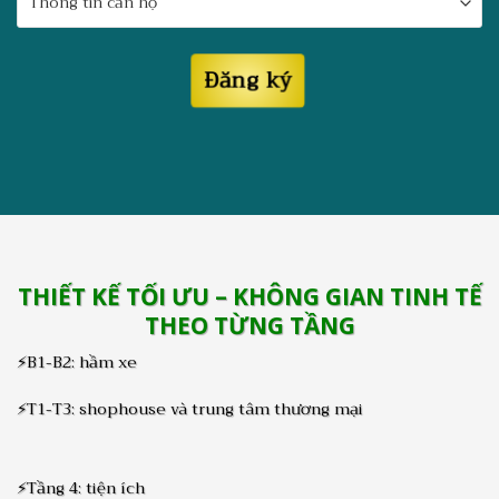
THIẾT KẾ TỐI ƯU – KHÔNG GIAN TINH TẾ
THEO TỪNG TẦNG
⚡B1-B2: hầm xe
⚡T1-T3: shophouse và trung tâm thương mại
⚡Tầng 4: tiện ích