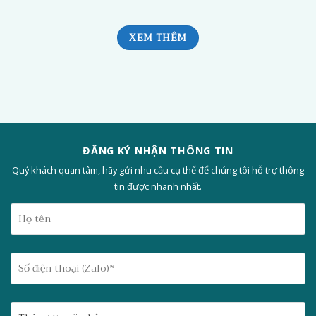
XEM THÊM
ĐĂNG KÝ NHẬN THÔNG TIN
Quý khách quan tâm, hãy gửi nhu cầu cụ thể để chúng tôi hỗ trợ thông
tin được nhanh nhất.