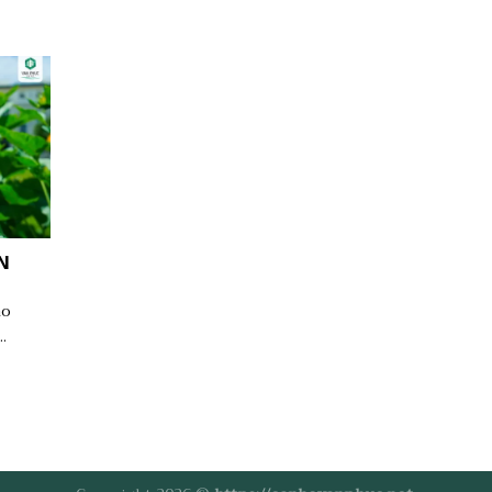
N
ao
.