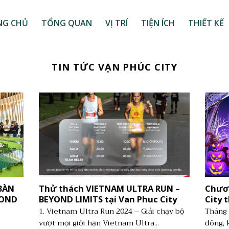
NG CHỦ
TỔNG QUAN
VỊ TRÍ
TIỆN ÍCH
THIẾT KẾ
TIN TỨC VẠN PHÚC CITY
BÀN
Thử thách VIETNAM ULTRA RUN –
Chươn
MOND
BEYOND LIMITS tại Van Phuc City
City 
1. Vietnam Ultra Run 2024 – Giải chạy bộ
Tháng 
vượt mọi giới hạn Vietnam Ultra...
đông, 