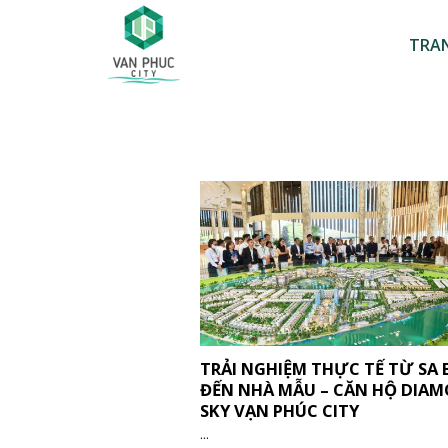
Skip
to
TRA
content
TRẢI NGHIỆM THỰC TẾ TỪ SA 
ĐẾN NHÀ MẪU – CĂN HỘ DIA
SKY VẠN PHÚC CITY
...