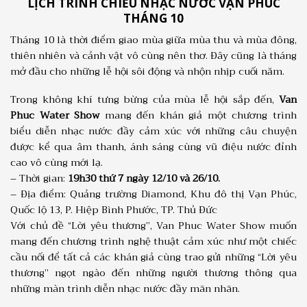
LỊCH TRÌNH CHIẾU NHẠC NƯỚC VẠN PHÚC
THÁNG 10
Tháng 10 là thời điểm giao mùa giữa mùa thu và mùa đông,
thiên nhiên và cảnh vật vô cùng nên thơ. Đây cũng là tháng
mở đầu cho những lễ hội sôi động và nhộn nhịp cuối năm.
Trong không khí tưng bừng của mùa lễ hội sắp đến,
Van
Phuc Water Show
mang đến khán giả một chương trình
biểu diễn nhạc nước đầy cảm xúc với những câu chuyện
được kể qua âm thanh, ánh sáng cùng vũ điệu nước đỉnh
cao vô cùng mới lạ.
– Thời gian:
19h30 thứ 7 ngày 12/10 và 26/10.
– Địa điểm: Quảng trường Diamond, Khu đô thị Vạn Phúc,
Quốc lộ 13, P. Hiệp Bình Phước, TP. Thủ Đức
Với chủ đề “Lời yêu thương”, Van Phuc Water Show muốn
mang đến chương trình nghệ thuật cảm xúc như một chiếc
cầu nối để tất cả các khán giả cùng trao gửi những “Lời yêu
thương” ngọt ngào đến những người thương thông qua
những màn trình diễn nhạc nước đầy mãn nhãn.