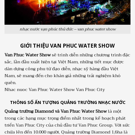
nhạc nước vạn phúc thủ đức – van phuc water show
GIỚI THIỆU VAN PHUC WATER SHOW
Van Phuc Water Show
sẽ trình diễn những chương trình đặc
sắc, lần đầu xuất hiện tại Việt Nam, những tiết mục được
dàn dựng công phu từ đạo diễn, nhạc sỹ hàng đầu Việt
Nam, sẽ mang đến cho khán giả những trải nghiệm khó
quên.
Nhac nuoc Van Phuc Water Show Van Phuc City
THÔNG SỐ ẤN TƯỢNG QUẢNG TRƯỜNG NHẠC NƯỚC
Quảng trường Diamond và Van Phuc Water Show
là một
trong các hạng mục trọng điểm nhất trong kế hoạch phát
triển Van Phuc City của chủ đầu tư Van Phuc Group. Với sức
chứa lên đến 10.000 người, Quảng trường Diamond 1,6ha là