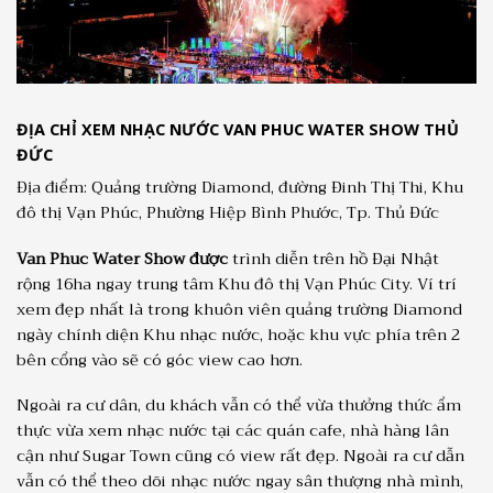
ĐỊA CHỈ XEM NHẠC NƯỚC VAN PHUC WATER SHOW THỦ
ĐỨC
Địa điểm: Quảng trường Diamond, đường Đinh Thị Thi, Khu
đô thị Vạn Phúc, Phường Hiệp Bình Phước, Tp. Thủ Đức
Van Phuc Water Show được
trình diễn trên hồ Đại Nhật
rộng 16ha ngay trung tâm Khu đô thị Vạn Phúc City. Ví trí
xem đẹp nhất là trong khuôn viên quảng trường Diamond
ngày chính diện Khu nhạc nước, hoặc khu vực phía trên 2
bên cổng vào sẽ có góc view cao hơn.
Ngoài ra cư dân, du khách vẫn có thể vừa thưởng thức ẩm
thực vừa xem nhạc nước tại các quán cafe, nhà hàng lân
cận như Sugar Town cũng có view rất đẹp. Ngoài ra cư dẫn
vẫn có thể theo dõi nhạc nước ngay sân thượng nhà mình,